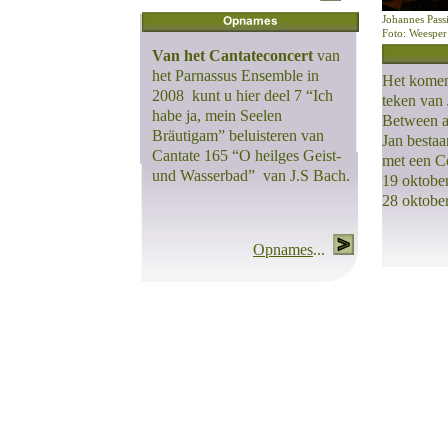
Johannes Pass
Foto: Weespe
Van het Cantateconcert
van
het Parnassus Ensemble in
Het komend
2008 kunt u hier deel 7 “Ich
teken van 
habe ja, mein Seelen
Between al
Bräutigam” beluisteren van
Jan bestaa
Cantate 165 “O heilges Geist-
met een C
und Wasserbad” van J.S Bach.
19 oktobe
28 oktober
Opnames
...